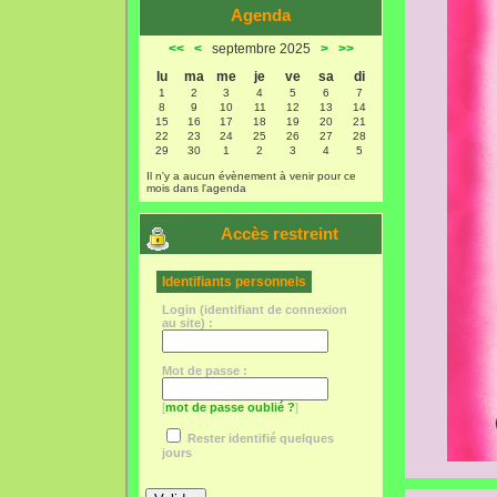
Agenda
<<
<
septembre 2025
>
>>
lu
ma
me
je
ve
sa
di
1
2
3
4
5
6
7
8
9
10
11
12
13
14
15
16
17
18
19
20
21
22
23
24
25
26
27
28
29
30
1
2
3
4
5
Il n'y a aucun évènement à venir pour ce
mois dans l'agenda
Accès restreint
Identifiants personnels
Login (identifiant de connexion
au site) :
Mot de passe :
[
mot de passe oublié ?
]
Rester identifié quelques
jours